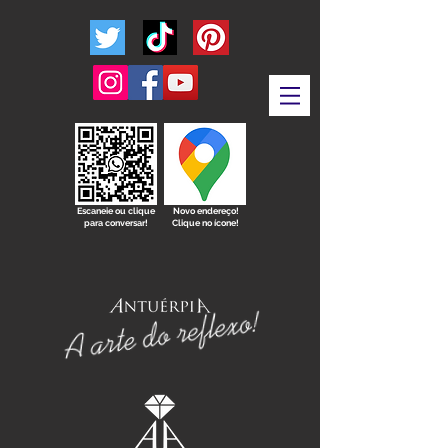
Escaneie ou clique
Novo endereço!
para conversar!
Clique no ícone!