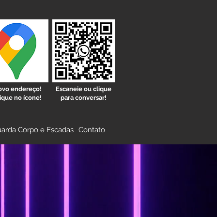
vo endereço!
Escaneie ou clique
ique no ícone!
para conversar!
arda Corpo e Escadas
Contato